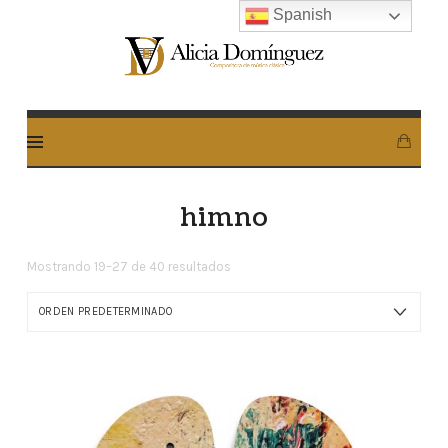
Spanish
Alicia
Dominguez
Arcos
himno
Mostrando 19–27 de 40 resultados