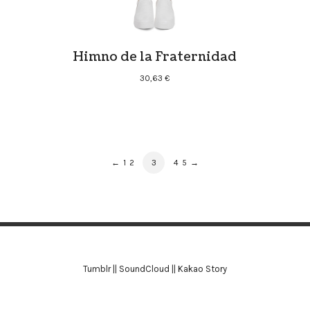
Himno de la Fraternidad
30,63
€
PRODUCT
PAGE
PAGE
PAGE
PAGE
PAGE
←
1
2
3
4
5
→
NAVIGATION
Tumblr
||
SoundCloud
||
Kakao Story