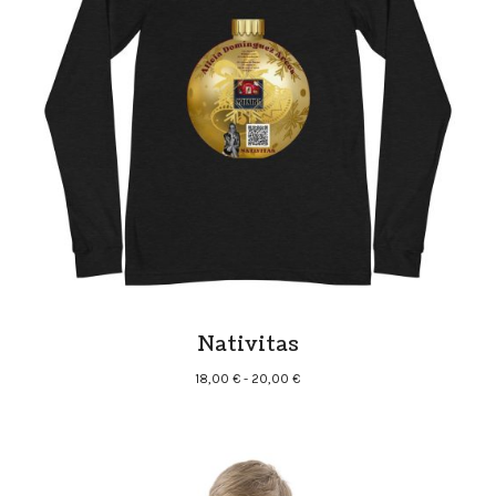
Nativitas
Rango
18,00
€
-
20,00
€
de
precios:
desde
18,00 €