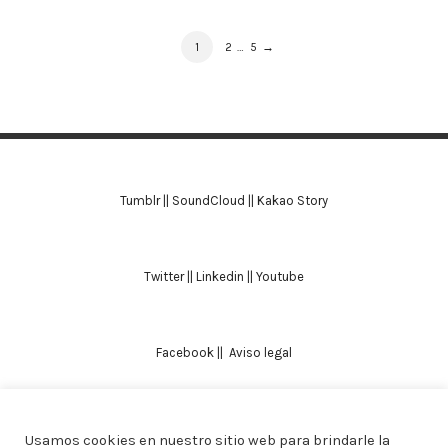
PRODUCT
PAGE
PAGE
PAGE
1
2
…
5
→
NAVIGATION
Tumblr
||
SoundCloud
||
Kakao Story
Twitter
||
Linkedin
||
Youtube
Facebook
||
Aviso legal
Usamos cookies en nuestro sitio web para brindarle la