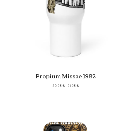
Propium Missae 1982
Rango
20,25
€
-
21,25
€
de
precios:
desde
20,25 €
hasta
21,25 €