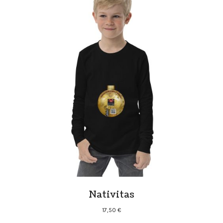
hasta
20,00 €
Nativitas
17,50
€