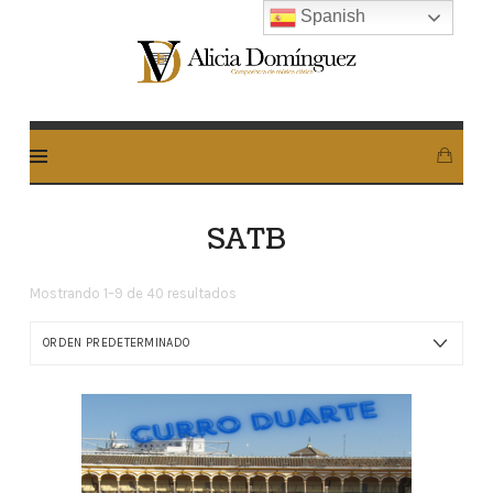
Spanish
Alicia
Dominguez
Arcos
SATB
Mostrando 1–9 de 40 resultados