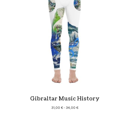
Gibraltar Music History
Rango
31,00
€
-
34,00
€
de
precios:
desde