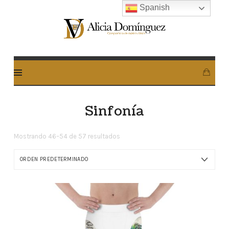
Spanish
Alicia
Dominguez
Arcos
Sinfonía
Mostrando 46–54 de 57 resultados