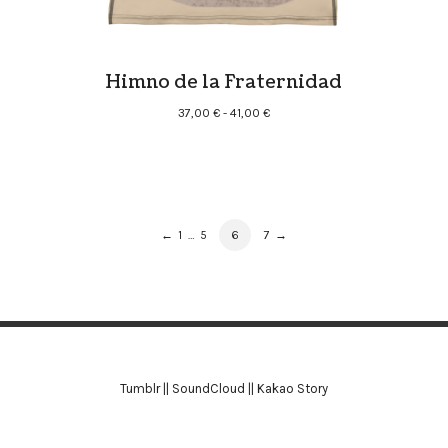
Himno de la Fraternidad
Rango
37,00
€
-
41,00
€
de
precios:
desde
37,00 €
hasta
PRODUCT
PAGE
PAGE
PAGE
PAGE
←
1
…
5
6
7
→
41,00 €
NAVIGATION
Tumblr
||
SoundCloud
||
Kakao Story