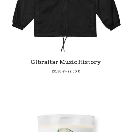
Gibraltar Music History
Rango
20,50
€
-
22,50
€
de
precios:
desde
20,50 €
hasta
22,50 €