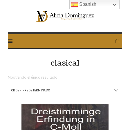
Spanish
Alicia
Dominguez
Arcos
clasical
Mostrando el único resultado