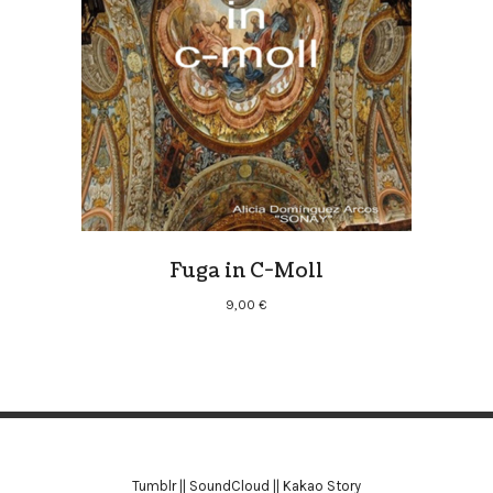
Fuga in C-Moll
9,00
€
Tumblr
||
SoundCloud
||
Kakao Story