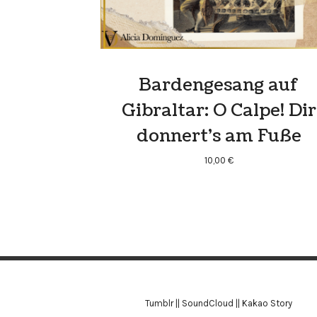
Bardengesang auf
Gibraltar: O Calpe! Dir
donnert’s am Fuße
10,00
€
Tumblr
||
SoundCloud
||
Kakao Story