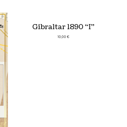
Gibraltar 1890 “I”
10,00
€