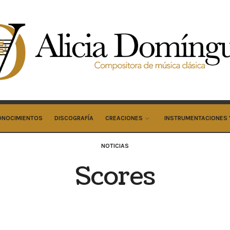
cia
minguez
cos
ONOCIMIENTOS
DISCOGRAFÍA
CREACIONES
INSTRUMENTACIONES 
NOTICIAS
Scores