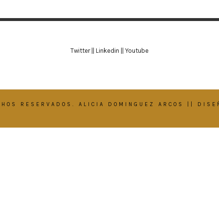
Twitter
||
Linkedin
||
Youtube
CHOS RESERVADOS. ALICIA DOMINGUEZ ARCOS || DIS