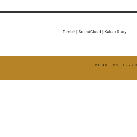
Tumblr
||
SoundCloud
||
Kakao Story
TODOS LOS DERE