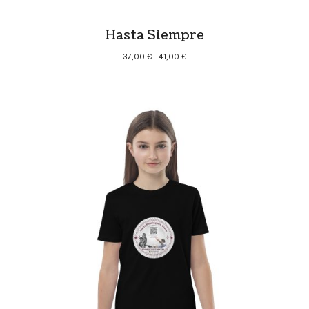
Hasta Siempre
Rango
37,00
€
-
41,00
€
de
precios:
desde
37,00 €
hasta
41,00 €