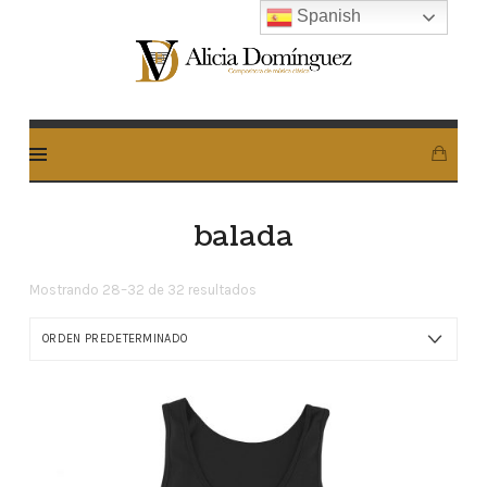
Spanish
Alicia
Dominguez
Arcos
balada
Mostrando 28–32 de 32 resultados