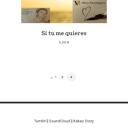
Si tu me quieres
5,00
€
PRODUCT
PAGE
PAGE
PAGE
←
1
…
3
4
NAVIGATION
Tumblr
||
SoundCloud
||
Kakao Story