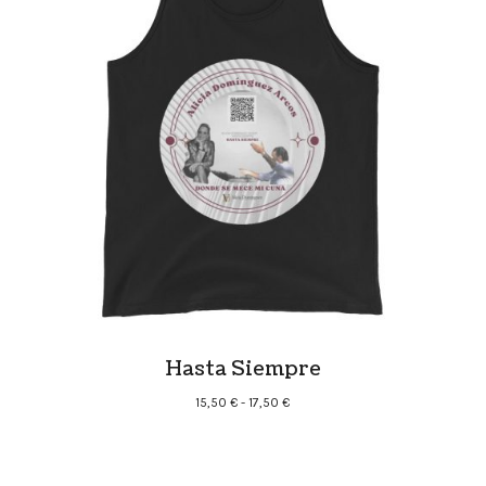
Hasta Siempre
Rango
15,50
€
-
17,50
€
de
precios:
desde