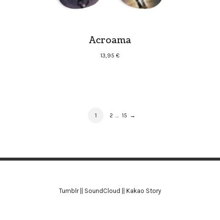
Acroama
13,95
€
PRODUCT
PAGE
PAGE
PAGE
1
2
…
15
→
NAVIGATION
Tumblr
||
SoundCloud
||
Kakao Story