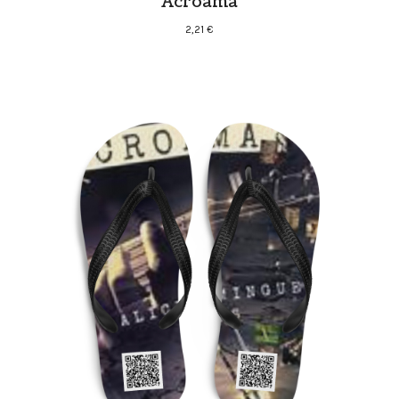
Acroama
2,21
€