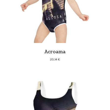
Acroama
20,14
€