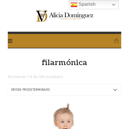
Spanish
Alicia
Dominguez
Arcos
filarmónica
Mostrando 1–9 de 128 resultados