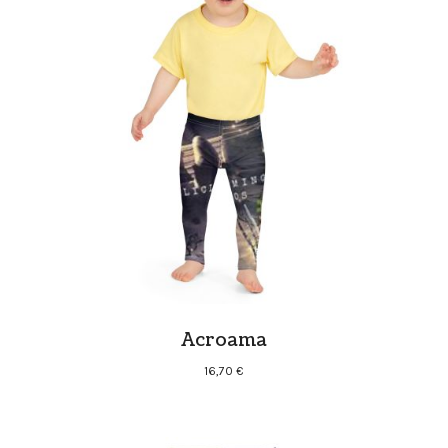
Acroama
16,70
€