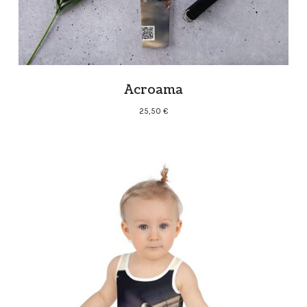
Acroama
25,50
€