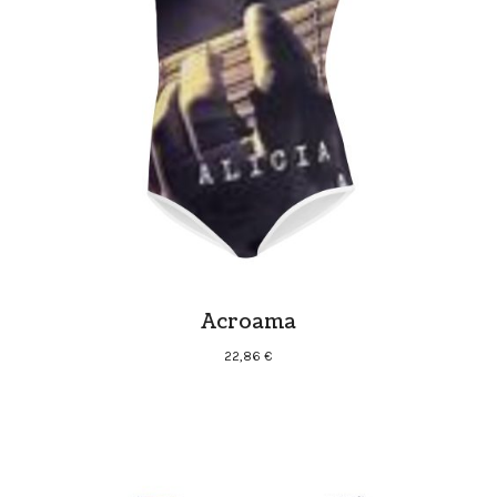
Acroama
22,86
€