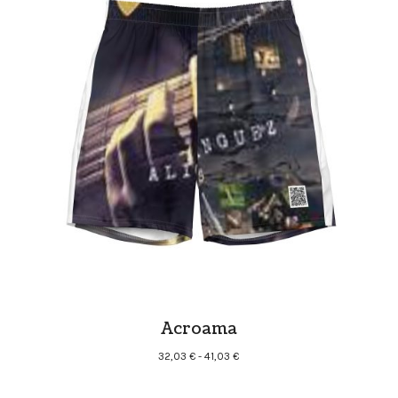
Acroama
Rango
32,03
€
-
41,03
€
de
precios: