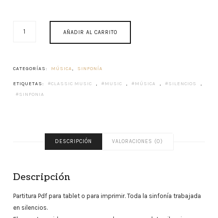
LA
AÑADIR AL CARRITO
LÍNEA
DE
LA
CONCEPCIÓN
CATEGORÍAS:
MÚSICA
,
SINFONÍA
"LA
ETIQUETAS:
CLASSIC MUSIC
,
MUSIC
,
MÚSICA
,
SILENCIOS
,
SINFONÍA
SINFONIA
DEL
SILENCIO"
CANTIDAD
DESCRIPCIÓN
VALORACIONES (0)
Descripción
Partitura Pdf para tablet o para imprimir. Toda la sinfonía trabajada
en silencios.