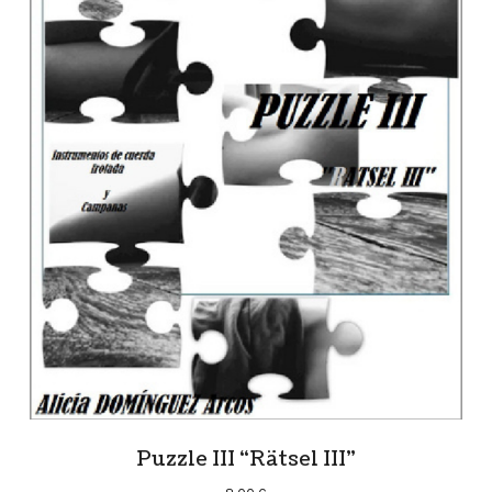
Puzzle III “Rätsel III”