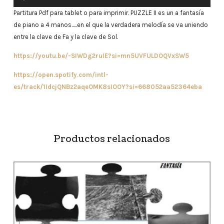
de
Partitura Pdf para tablet o para imprimir. PUZZLE II es un a fantasía
audio
de piano a 4 manos…..en el que la verdadera melodía se va uniendo
entre la clave de Fa y la clave de Sol.
https://youtu.be/-SIWDg2ruIE?si=mn5UVFULDOQVxSW5
https://open.spotify.com/intl-
es/track/1IdcjQNBz2aqeOMK8sIOOY?si=668052aa52364eba
Productos relacionados