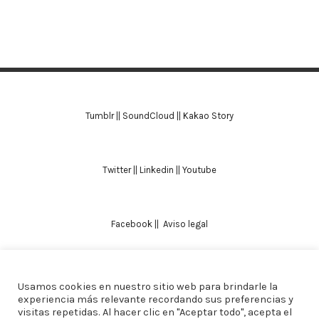
Tumblr
||
SoundCloud
||
Kakao Story
Twitter
||
Linkedin
||
Youtube
Facebook
||
Aviso legal
Usamos cookies en nuestro sitio web para brindarle la
TODOS LOS DERECHOS RESERVADOS. ALICIA
experiencia más relevante recordando sus preferencias y
visitas repetidas. Al hacer clic en "Aceptar todo", acepta el
DOMINGUEZ ARCOS || DISEÑO
CREW ESTUDIO