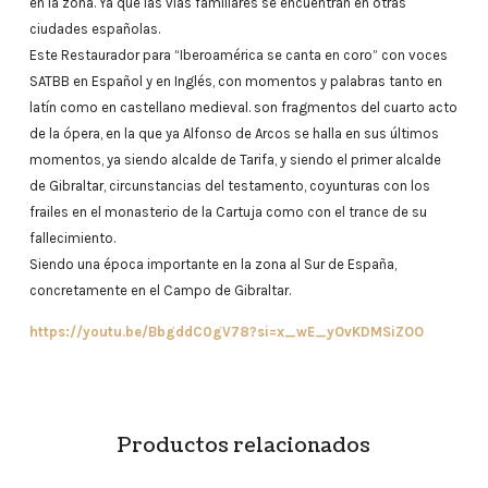
en la zona. Ya que las vías familiares se encuentran en otras
ciudades españolas.
Este Restaurador para “Iberoamérica se canta en coro” con voces
SATBB en Español y en Inglés, con momentos y palabras tanto en
latín como en castellano medieval. son fragmentos del cuarto acto
de la ópera, en la que ya Alfonso de Arcos se halla en sus últimos
momentos, ya siendo alcalde de Tarifa, y siendo el primer alcalde
de Gibraltar, circunstancias del testamento, coyunturas con los
frailes en el monasterio de la Cartuja como con el trance de su
fallecimiento.
Siendo una época importante en la zona al Sur de España,
concretamente en el Campo de Gibraltar.
https://youtu.be/BbgddC0gV78?si=x_wE_yOvKDMSiZOO
Productos relacionados