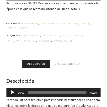
Partitura voces SATBB. Restaurador es una ópera histórica sobre la
audio
época en la que se restauró Alfonso de Arcos. acto IV.
CATEGORÍAS:
A CAPELLA
,
CLASSICAL
,
CORAL
,
MÚSICA
,
ÓPERA
,
SATBB
,
VOCES
ETIQUETAS:
A CAPELLA
,
CLASSICAL
,
MUSIC CLASSIC
,
MÚSICA
,
ÓPERA
,
SATBB
,
VOCES CORAL
DESCRIPCIÓN
VALORACIONES (0)
Descripción
Reproductor
00:00
00:00
de
Partitura Pdf para tablets o para imprimir. Restaurador es una ópera
audio
histórica sobre la época en la que se restauró (en el siglo XIX se le