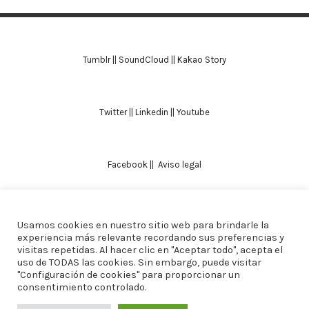
Tumblr
||
SoundCloud
||
Kakao Story
Twitter
||
Linkedin
||
Youtube
Facebook
||
Aviso legal
Usamos cookies en nuestro sitio web para brindarle la
TODOS LOS DERECHOS RESERVADOS. ALICIA
experiencia más relevante recordando sus preferencias y
visitas repetidas. Al hacer clic en "Aceptar todo", acepta el
DOMINGUEZ ARCOS || DISEÑO
CREW ESTUDIO
uso de TODAS las cookies. Sin embargo, puede visitar
"Configuración de cookies" para proporcionar un
consentimiento controlado.