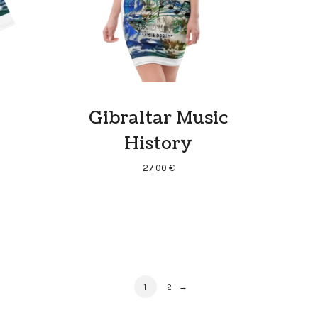
Gibraltar Music
History
27,00
€
PAGE
PAGE
1
2
→