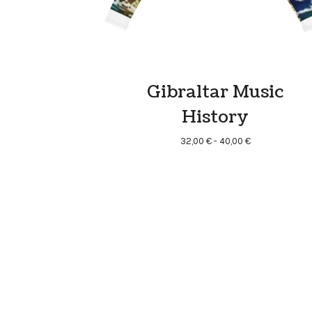
Gibraltar Music
History
Rango
32,00
€
-
40,00
€
de
precios:
desde
32,00 €
hasta
40,00 €
PRODUCT
NAVIGATION