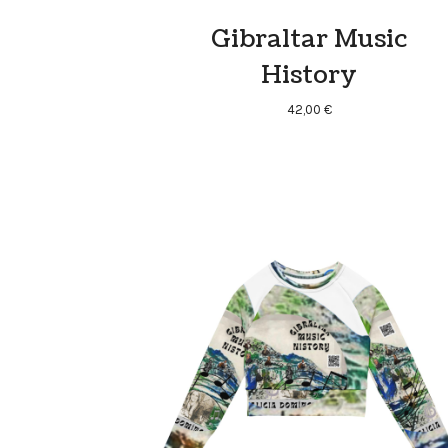
Gibraltar Music
History
42,00
€