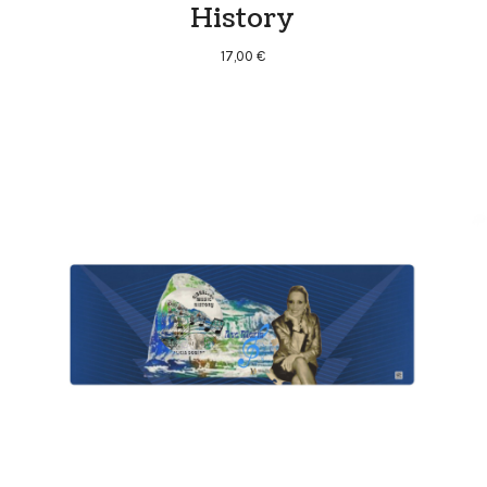
History
17,00
€