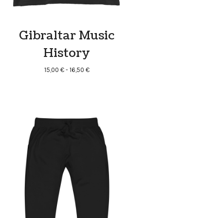
Gibraltar Music
History
Rango
15,00
€
-
16,50
€
de
precios:
desde
15,00 €
hasta
16,50 €