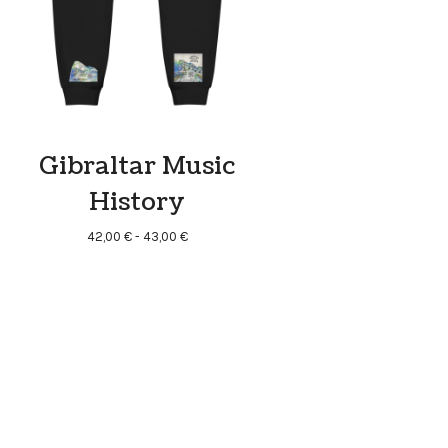
Gibraltar Music
History
Rango
42,00
€
-
43,00
€
de
precios:
desde
42,00 €
hasta
43,00 €